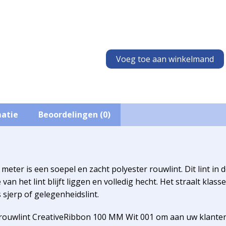
Voeg toe aan winkelmand
matie
Beoordelingen (0)
eter is een soepel en zacht polyester rouwlint. Dit lint in
n het lint blijft liggen en volledig hecht. Het straalt klasse 
s sjerp of gelegenheidslint.
ouwlint CreativeRibbon 100 MM Wit 001 om aan uw klanten 